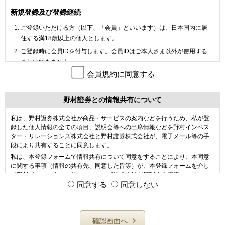
合、当該業者と契約を締結し、皆さまの個人情報を適正に管理できる
ようにいたします。
新規登録及び登録継続
皆さまからご自身に関する情報の利用目的の通知、開示、訂正、追
ご登録いただける方（以下、「会員」といいます）は、日本国内に居
加、削除、利用の停止・消去、または第三者への提供の停止、第三者
住する満18歳以上の個人とします。
提供記録の開示のご依頼をいただいた場合には、依頼者がご本人であ
ご登録時に会員IDを付与します。会員IDはご本人さま以外が使用する
ることを確認させていただいたうえで、特別な理由がない限り対応さ
ことはできません。
せていただきます。お問い合わせ先の詳細につきましては、当社ホー
会員規約に同意する
登録情報に変更が生じた場合やサービス停止を希望される場合は、登
ムページ（
https://www.nomura-ir.co.jp/ja/privacy02.html
）にある「開
録者ご本人さまが速やかに当社所定の方法にて申告してください（や
示等のご請求手続き・お問い合わせ」の項をご参照ください。
むを得ない事情があると当社が認めた場合はご本人さま以外の申告で
野村證券との情報共有について
も結構です）。
私は、野村證券株式会社が商品・サービスの案内などを行うため、私が登
以下の事項に該当した場合は、登録を取り消させていただくことがあ
録した個人情報の全ての項目、説明会等への出席情報などを野村インベス
ります。
ター・リレーションズ株式会社と野村證券株式会社が、電子メール等の手
（ア）重複して登録がある場合
段により共有することに同意します。
（イ）登録情報に虚偽または虚偽の疑いがある場合
私は、本登録フォームで情報共有について同意をすることにより、本同意
に関する事項（情報の共有先、同意した旨等）が、本登録フォームを介し
（ウ）登録情報の不正使用が認められる場合、または不正使用の疑い
て野村インベスター・リレーションズ株式会社が管理する情報システムに
がある場合
記録されることを承諾します。
同意する
同意しない
（エ）登録情報の変更に関する申告がなされず、当社から連絡をとる
野村證券における個人情報の取り扱い、および利用目的の詳細については
ことに困難が生じた場合
コチラ（
https://www.nomura.co.jp/guide/privacy.html
）をご確認ください。
（オ）各種アンケートへの回答、セミナーへの参加がない場合
確認画面へ