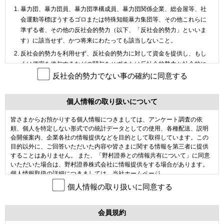
暴力団、暴力団員、暴力団準構成員、暴力団関係企業、総会屋等、社
会運動等標ぼうするゴロまたは特殊知能暴力集団等、その他これらに
準ずる者、その他の反社会的勢力（以下、「反社会的勢力」といいま
す）に該当せず、かつ将来にわたっても該当しないこと。
反社会的勢力を利用せず、反社会的勢力に対して資金を提供し、もし
くは便宜を供与するなどの関与をせずまたは反社会的勢力と社会的に
非難されるべき関係を有せず、かつ将来にわたっても利用等しないこ
反社会的勢力でない事の確約に同意する
と。
自らまたは第三者を利用して、暴力的な要求行為、法的な責任を超え
個人情報の取り扱いについて
た不当な要求行為、取引に関しての脅迫的な言動をし、または暴力を
用いる行為、虚偽の風説を流布し、偽計を用い、もしくは威力を用い
皆さまからお預かりする個人情報につきましては、アンケート調査の依
頼、個人を特定しない形式での統計データとしての使用、各種配送、説明
て野村インベスター・リレーションズ株式会社（以下、「当社」とい
会開催案内、企業各社の情報提供などを目的として取得しています。この
います）の信用を毀損し、または当社の業務を妨害する行為等を行わ
目的以外に、ご回答いただいた内容や皆さまに関する情報を第三者に提供
ないこと。
することはありません。 また、「野村證券との情報共有について」に同意
いただいた場合は、野村證券株式会社に情報提供をする場合があります。
個人情報取扱の詳細につきましては、当社ホームページ
（
https://www.nomura-ir.co.jp/ja/privacy01.html
）にある「個人情報の取り
個人情報の取り扱いに同意する
扱い」の項をご参照ください。
皆さまからお預かりした個人情報を外部の業者に委託し、アンケート
会員規約
等の情報処理、プレゼント等の発送を行う場合があります。この場